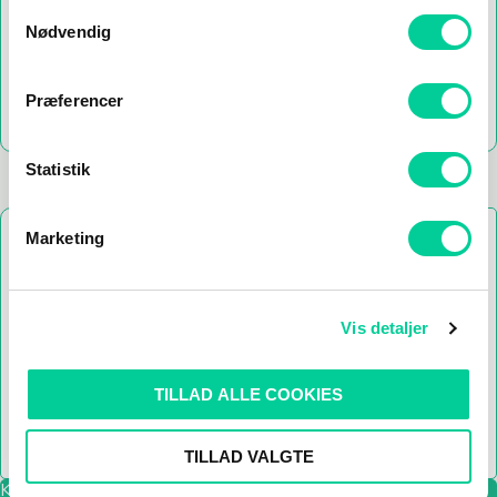
Samtykkevalg
Nødvendig
Præferencer
Kundeservice er online
10-18
Statistik
Marketing
Kundeservice åbningstider
Du vil typisk få svar på din henvendelse indenfor 24
timer. I travle perioder kan der dog gå længere tid.
Vis detaljer
Alle hverdage: 10-18
Weekender: 10-18
TILLAD ALLE COOKIES
Helligdage: Lukket
TILLAD VALGTE
Kontaktformular