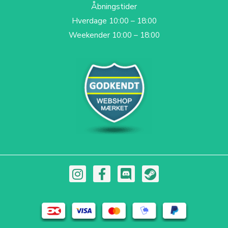
Åbningstider
Hverdage 10:00 – 18:00
Weekender 10:00 – 18:00
I
F
D
S
n
a
i
t
s
c
s
e
t
e
c
a
a
b
o
m