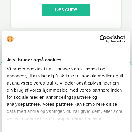
LÆS GUIDE
Ja vi bruger også cookies..
Vi bruger cookies til at tilpasse vores indhold og
Har du brug for hjælp?
annoncer, til at vise dig funktioner til sociale medier og til
Vores kundeservice team besvare gerne dine spørgsmål,
at analysere vores trafik. Vi deler også oplysninger om
vi hjælper også meget gerne hvis du skulle have brug for
din brug af vores hjemmeside med vores partnere inden
for sociale medier, annonceringspartnere og
hjælp.
analysepartnere. Vores partnere kan kombinere disse
data med andre oplysninger, du har givet dem, eller som
de har indsamlet fra din brug af deres tjenester.