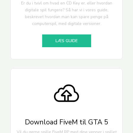
Er du i tvivl om hvad en CD Key er, eller hvordan
digitale spil fungere? Så har vi i vores guide,
beskrevet hvordan man kan spare penge på
computerspil, med digitale versioner.
LÆS GUIDE
Download FiveM til GTA 5
Vil du gerne spille FiveM RP med dine venner i spillet