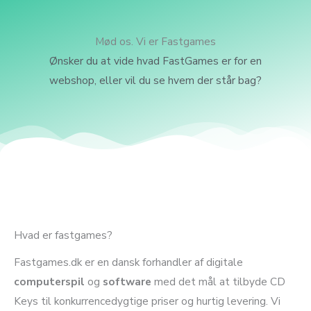
Mød os. Vi er Fastgames
Ønsker du at vide hvad FastGames er for en
webshop, eller vil du se hvem der står bag?
Hvad er fastgames?
Fastgames.dk er en dansk forhandler af digitale
computerspil
og
software
med det mål at tilbyde CD
Keys til konkurrencedygtige priser og hurtig levering. Vi