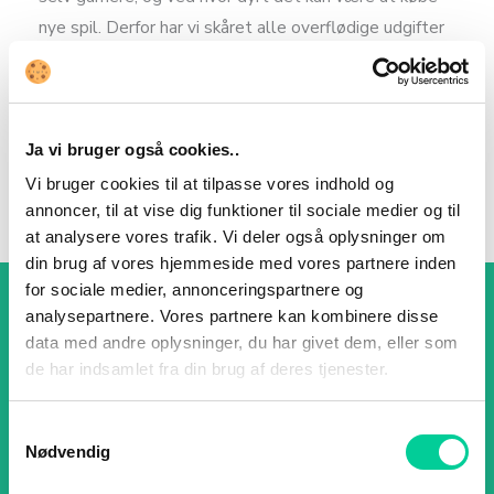
nye spil. Derfor har vi skåret alle overflødige udgifter
væk, b.la. ved at levere alle spil digitalt på mail.
Ja vi bruger også cookies..
Vi bruger cookies til at tilpasse vores indhold og
annoncer, til at vise dig funktioner til sociale medier og til
at analysere vores trafik. Vi deler også oplysninger om
din brug af vores hjemmeside med vores partnere inden
for sociale medier, annonceringspartnere og
Hvordan aktivere jeg min CD Key?
analysepartnere. Vores partnere kan kombinere disse
data med andre oplysninger, du har givet dem, eller som
Vi har lavet guides til hvordan du aktivere din CD
de har indsamlet fra din brug af deres tjenester.
Key, på platformene Steam, Uplay og Origin.
Samtykkevalg
Nødvendig