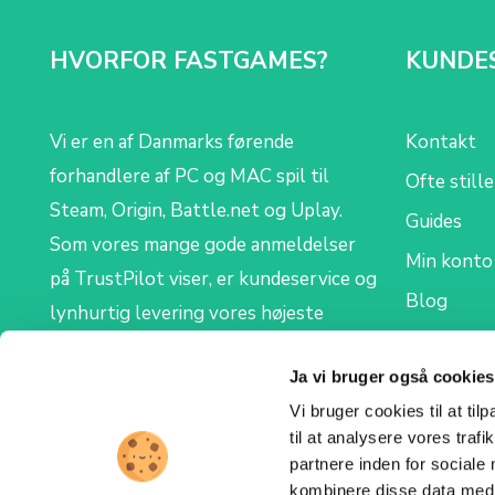
HVORFOR FASTGAMES?
KUNDE
Vi er en af Danmarks førende
Kontakt
forhandlere af PC og MAC spil til
Ofte still
Steam, Origin, Battle.net og Uplay.
Guides
Som vores mange gode anmeldelser
Min konto
på TrustPilot viser, er kundeservice og
Blog
lynhurtig levering vores højeste
prioritet. Vi levere alle ordre digitalt,
Ja vi bruger også cookies
så du modtager din nye Steam-, Origin-,
Vi bruger cookies til at til
Uplay- eller Battle.net CD key på mail.
til at analysere vores tra
partnere inden for sociale
kombinere disse data med a