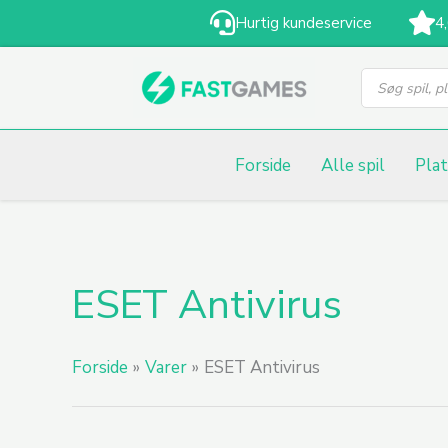
Gå
Hurtig kundeservice
4
til
Products
indholdet
search
Forside
Alle spil
Pla
Sorteret
ESET Antivirus
efter
popularitet
Forside
Varer
ESET Antivirus