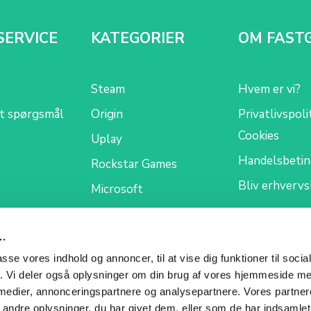
SERVICE
KATEGORIER
OM FAST
Steam
Hvem er vi?
et spørgsmål
Origin
Privatlivspoli
Cookies
Uplay
Handelsbetin
Rockstar Games
Bliv erhverv
Microsoft
..
passe vores indhold og annoncer, til at vise dig funktioner til soci
fik. Vi deler også oplysninger om din brug af vores hjemmeside m
 medier, annonceringspartnere og analysepartnere. Vores partne
ndre oplysninger, du har givet dem, eller som de har indsamlet 