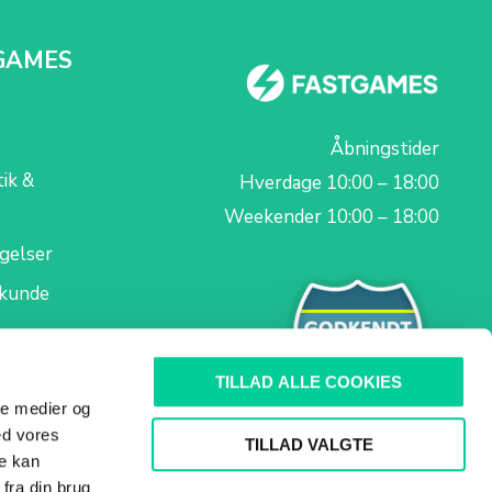
GAMES
Åbningstider
tik &
Hverdage 10:00 – 18:00
Weekender 10:00 – 18:00
gelser
skunde
TILLAD ALLE COOKIES
ale medier og
ed vores
TILLAD VALGTE
re kan
fra din brug