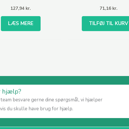
127,94
kr.
71,16
kr.
LÆS MERE
TILFØJ TIL KURV
r hjælp?
team besvare gerne dine spørgsmål, vi hjælper
is du skulle have brug for hjælp.