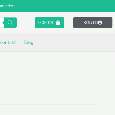
smærket
0,00
KR.
KONTO
Kontakt
Blog