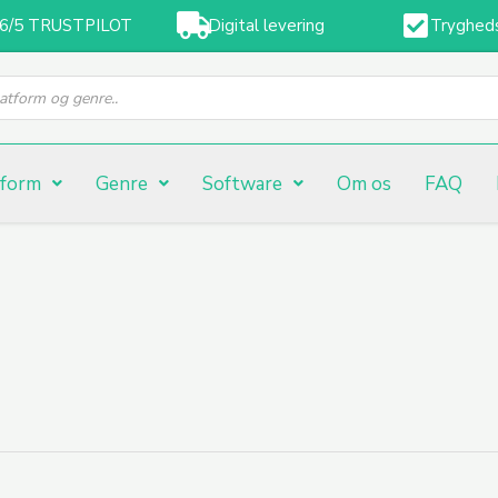
,6/5 TRUSTPILOT
Digital levering
Tryghed
tform
Genre
Software
Om os
FAQ