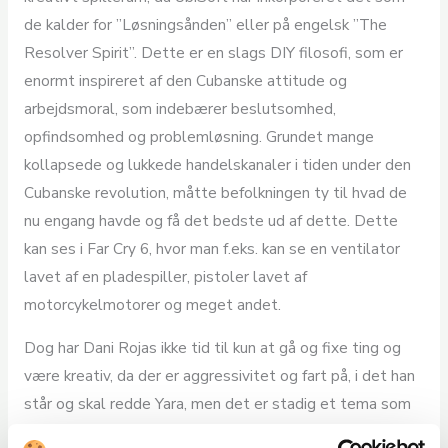
de kalder for ”Løsningsånden” eller på engelsk ”The
Resolver Spirit”. Dette er en slags DIY filosofi, som er
enormt inspireret af den Cubanske attitude og
arbejdsmoral, som indebærer beslutsomhed,
opfindsomhed og problemløsning. Grundet mange
kollapsede og lukkede handelskanaler i tiden under den
Cubanske revolution, måtte befolkningen ty til hvad de
nu engang havde og få det bedste ud af dette. Dette
kan ses i Far Cry 6, hvor man f.eks. kan se en ventilator
lavet af en pladespiller, pistoler lavet af
motorcykelmotorer og meget andet.
Dog har Dani Rojas ikke tid til kun at gå og fixe ting og
være kreativ, da der er aggressivitet og fart på, i det han
står og skal redde Yara, men det er stadig et tema som
er gennemsyret igennem hele Far Cry 6 historien og er