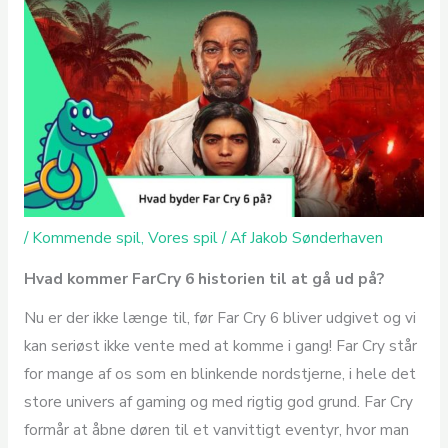
/
Kommende spil
,
Vores spil
/ Af
Jakob Sønderhaven
Hvad kommer FarCry 6 historien til at gå ud på?
Nu er der ikke længe til, før Far Cry 6 bliver udgivet og vi
kan seriøst ikke vente med at komme i gang! Far Cry står
for mange af os som en blinkende nordstjerne, i hele det
store univers af gaming og med rigtig god grund. Far Cry
formår at åbne døren til et vanvittigt eventyr, hvor man