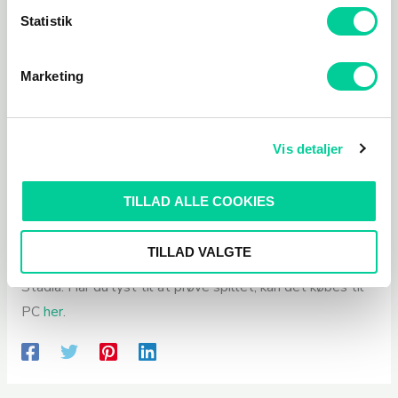
Statistik
Marketing
Vis detaljer
Hvornår bliver FarCry 6 lanceret i Danmark?
TILLAD ALLE COOKIES
Far Cry 6 blev lanceret d. 7 oktober 2021 til Playstation
TILLAD VALGTE
4, Playstation 5, Xbox One, Xbox Series X/S, PC og
Stadia. Har du lyst til at prøve spillet, kan det købes til
PC
her
.