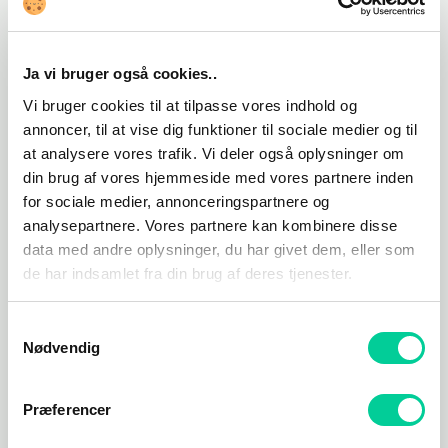
uden tvivl med til at trække spillet op på et rigtig, rigtig
højt niveau!
Ja vi bruger også cookies..
Der vil være adrenalin og spænding i gang, når du
Vi bruger cookies til at tilpasse vores indhold og
bevæger dig rundt på Yara, da du skal ud på seriøse
annoncer, til at vise dig funktioner til sociale medier og til
missioner for at redde folket og altid være klar til at
at analysere vores trafik. Vi deler også oplysninger om
gemme dig, når Castillo’s styrker kører forbi i deres
din brug af vores hjemmeside med vores partnere inden
pansrede køretøjer.
for sociale medier, annonceringspartnere og
analysepartnere. Vores partnere kan kombinere disse
Selve omgivelserne i spillet vil typisk foregå i junglen,
data med andre oplysninger, du har givet dem, eller som
men også inde i byen blandt bygninger og biler.
de har indsamlet fra din brug af deres tjenester.
Animationerne, grafikken og lyden er slet ikke til at stå
for, det er en fuldstændig vanvittig oplevelse, som
Samtykkevalg
Nødvendig
formår at trække spilleren fuldstændigt ind i den
adrenalinbefængte eventyrlige verden, som FarCry 6
byder på.
Præferencer