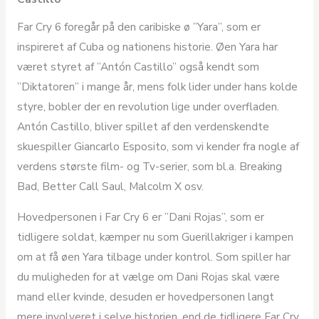
Far Cry 6 foregår på den caribiske ø ”Yara”, som er
inspireret af Cuba og nationens historie. Øen Yara har
været styret af ”Antón Castillo” også kendt som
”Diktatoren” i mange år, mens folk lider under hans kolde
styre, bobler der en revolution lige under overfladen.
Antón Castillo, bliver spillet af den verdenskendte
skuespiller Giancarlo Esposito, som vi kender fra nogle af
verdens største film- og Tv-serier, som bl.a. Breaking
Bad, Better Call Saul, Malcolm X osv.
Hovedpersonen i Far Cry 6 er ”Dani Rojas”, som er
tidligere soldat, kæmper nu som Guerillakriger i kampen
om at få øen Yara tilbage under kontrol. Som spiller har
du muligheden for at vælge om Dani Rojas skal være
mand eller kvinde, desuden er hovedpersonen langt
mere involveret i selve historien, end de tidligere Far Cry