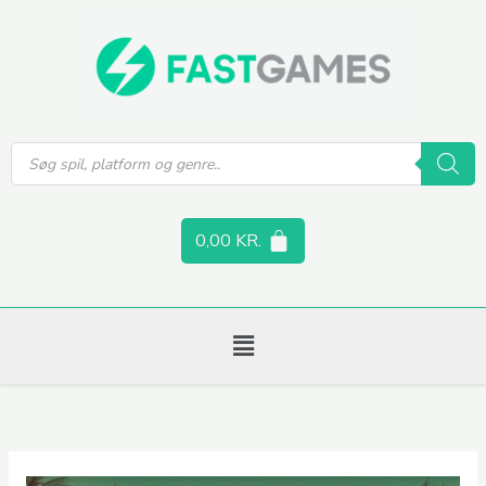
Gå
til
indholdet
Products
search
0,00
KR.
Menu