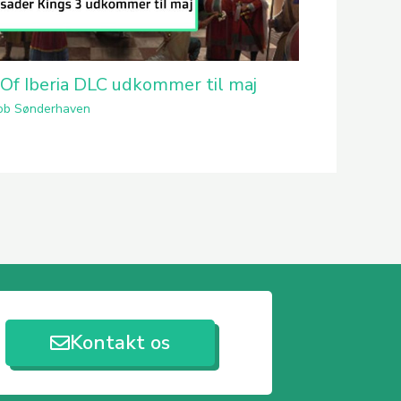
 Of Iberia DLC udkommer til maj
ob Sønderhaven
Kontakt os