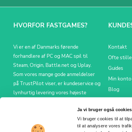
HVORFOR FASTGAMES?
KUNDE
Vi er en af Danmarks førende
Kontakt
forhandlere af PC og MAC spil til
Ofte still
Steam, Origin, Battle.net og Uplay.
Guides
Som vores mange gode anmeldelser
Min konto
på TrustPilot viser, er kundeservice og
Blog
lynhurtig levering vores højeste
prioritet. Vi levere alle ordre digitalt,
Ja vi bruger også cookies
så du modtager din nye Steam-, Origin-,
Vi bruger cookies til at til
Uplay- eller Battle.net CD key på mail.
til at analysere vores tra