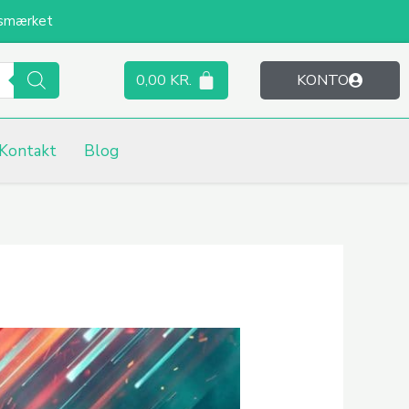
smærket
0,00
KR.
KONTO
Kontakt
Blog