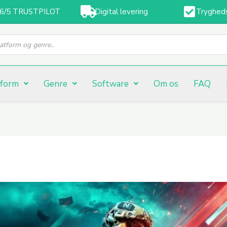
,6/5 TRUSTPILOT
Digital levering
Tryghed
tform
Genre
Software
Om os
FAQ