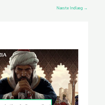
Næste Indlæg
→