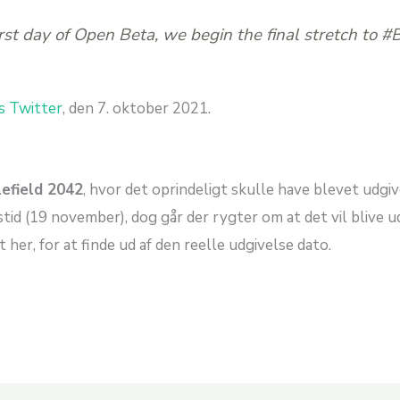
st day of Open Beta, we begin the final stretch to #B
es Twitter
, den 7. oktober 2021.
lefield 2042
, hvor det oprindeligt skulle have blevet udgi
id (19 november), dog går der rygter om at det vil blive u
 her, for at finde ud af den reelle udgivelse dato.