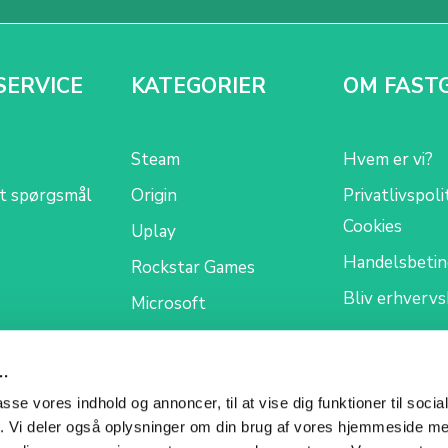
SERVICE
KATEGORIER
OM FAST
Steam
Hvem er vi?
et spørgsmål
Origin
Privatlivspoli
Cookies
Uplay
Handelsbetin
Rockstar Games
Bliv erhverv
Microsoft
..
passe vores indhold og annoncer, til at vise dig funktioner til soci
fik. Vi deler også oplysninger om din brug af vores hjemmeside m