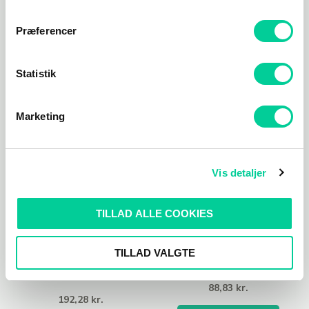
Præferencer
Relaterede varer
Statistik
Marketing
Vis detaljer
TILLAD ALLE COOKIES
The Sims 4
DLC
udvidelsespakker (DLC)
The Sims 4: Kids
TILLAD VALGTE
The Sims 4: Outdoor
Room Stuff
Retreat
88,83
kr.
192,28
kr.