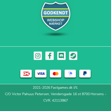
I
F
D
S
n
a
i
t
s
c
s
e
t
e
c
a
a
b
o
m
g
o
r
2021-2026 Fastgames.dk I/S.
r
o
d
C/O Victor Pahuus Petersen, Vendersgade 16 st 8700 Horsens -
a
k
m
-
CVR. 42113867
f