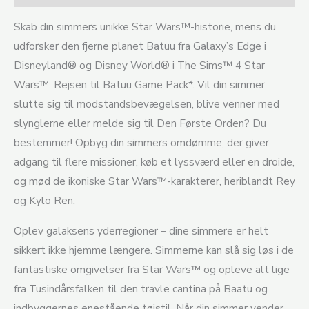
Skab din simmers unikke Star Wars™-historie, mens du
udforsker den fjerne planet Batuu fra Galaxy’s Edge i
Disneyland® og Disney World® i The Sims™ 4 Star
Wars™: Rejsen til Batuu Game Pack*. Vil din simmer
slutte sig til modstandsbevægelsen, blive venner med
slynglerne eller melde sig til Den Første Orden? Du
bestemmer! Opbyg din simmers omdømme, der giver
adgang til flere missioner, køb et lyssværd eller en droide,
og mød de ikoniske Star Wars™-karakterer, heriblandt Rey
og Kylo Ren.
Oplev galaksens yderregioner – dine simmere er helt
sikkert ikke hjemme længere. Simmerne kan slå sig løs i de
fantastiske omgivelser fra Star Wars™ og opleve alt lige
fra Tusindårsfalken til den travle cantina på Baatu og
indbyggernes enestående tøjstil. Når din simmer vender