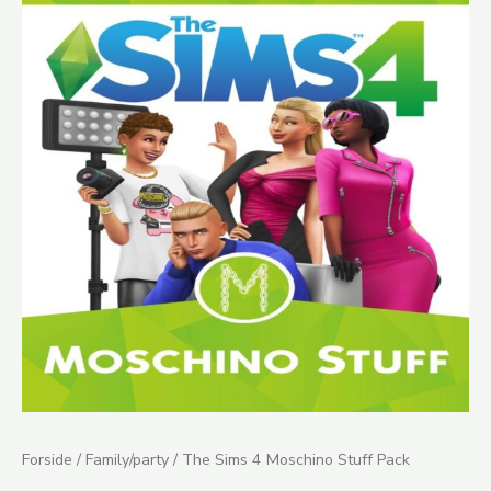
Sims
4
Moschino
Stuff
Pack
antal
Forside
/
Family/party
/ The Sims 4 Moschino Stuff Pack