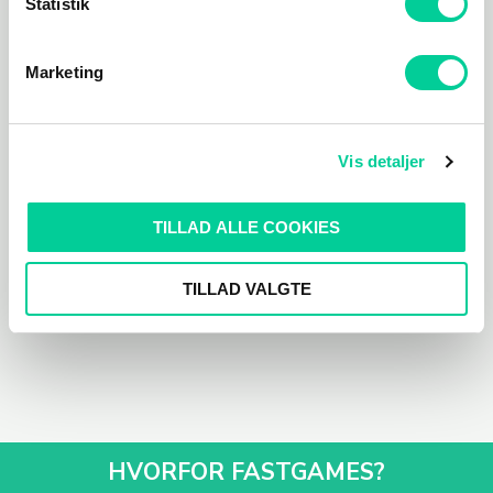
Statistik
Marketing
Action/Adventure
Action/Adventure
Vis detaljer
Amnesia: The Dark
GTFO
Descent
TILLAD ALLE COOKIES
69,45
kr.
434,88
kr.
TILFØJ TIL KURV
TILFØJ TIL KURV
TILLAD VALGTE
HVORFOR FASTGAMES?