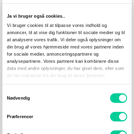
Ja vi bruger også cookies..
Vi bruger cookies til at tilpasse vores indhold og
annoncer, til at vise dig funktioner til sociale medier og til
at analysere vores trafik. Vi deler også oplysninger om
din brug af vores hjemmeside med vores partnere inden
Action/Adventure
Action/Adventure
for sociale medier, annonceringspartnere og
Back 4 Blood (PC)
Resident Evil Village
analysepartnere. Vores partnere kan kombinere disse
Steam (PC)
data med andre oplysninger, du har givet dem, eller som
70,31
kr.
65,19
kr.
de har indsamlet fra din brug af deres tjenester.
TILFØJ TIL KURV
TILFØJ TIL KURV
Samtykkevalg
Nødvendig
Præferencer