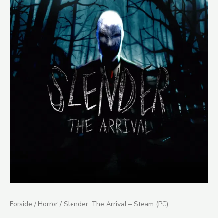
The
Arrival
-
Steam
(PC)
antal
Forside
/
Horror
/ Slender: The Arrival – Steam (PC)