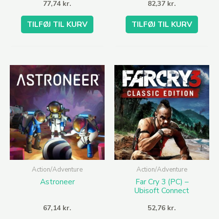
77,74
kr.
82,37
kr.
TILFØJ TIL KURV
TILFØJ TIL KURV
Action/Adventure
Action/Adventure
Astroneer
Far Cry 3 (PC) –
Ubisoft Connect
67,14
kr.
52,76
kr.