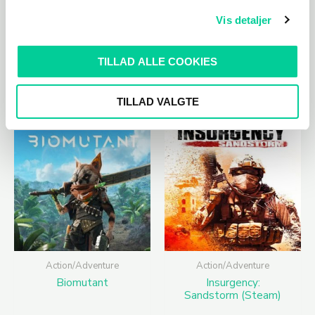
Diskplads: 40 GB tilgængelig plads
Vis detaljer
TILLAD ALLE COOKIES
Relaterede varer
TILLAD VALGTE
Action/Adventure
Action/Adventure
Biomutant
Insurgency:
Sandstorm (Steam)