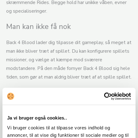
skræmmende Rides. Begge hold har unikke våben, evner
og specialiseringer.
Man kan ikke få nok
Back 4 Blood lader dig tilpasse dit gameplay, så meget at
man ikke bliver træt af spillet. Du kan konfigurere spillets
missioner, og vælge at kæmpe mod sværere
modstandere. På den måde fornyer Back 4 Blood sig hele
tiden, som gør at man aldrig bliver træt af at spille spillet.
Vigtige detaljer & Minimumskrav
Når du køber Back 4 Blood hos os, får du en CD Key du
skal indløse på Steam. Dette kan gøres på et par
Ja vi bruger også cookies..
minutter, og så er du klar til at installere og spille dit helt
Vi bruger cookies til at tilpasse vores indhold og
nye spil. Lettere kan det næsten ikke blive!
annoncer, til at vise dig funktioner til sociale medier og til