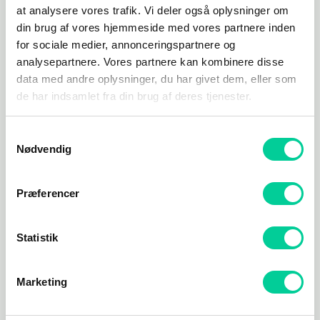
at analysere vores trafik. Vi deler også oplysninger om
Minimumskrav
din brug af vores hjemmeside med vores partnere inden
Styresystem: Windows 10 64-bit
for sociale medier, annonceringspartnere og
analysepartnere. Vores partnere kan kombinere disse
Processor: Intel Core i5-6600 eller AMD Ryzen 5
data med andre oplysninger, du har givet dem, eller som
2600
de har indsamlet fra din brug af deres tjenester.
Hukommelse: 8 GB RAM
Grafikkort: NVIDIA GeForce GTX 1050 TI eller
Samtykkevalg
AMD Radeon RX 570
Nødvendig
Diskplads: 40 GB tilgængelig plads
Præferencer
Anbefalet system
Styresystem: Windows 10 64-bit
Statistik
Processor: Intel Core i5-8400 eller AMD Ryzen 7
1800X
Hukommelse: 12 GB RAM
Marketing
Grafikkort: NVIDIA GeForce GTX 970 TI eller AMD
Radeon RX 590