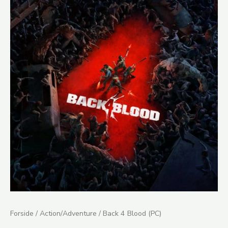
4
Blood
(PC)
antal
Forside
/
Action/Adventure
/ Back 4 Blood (PC)