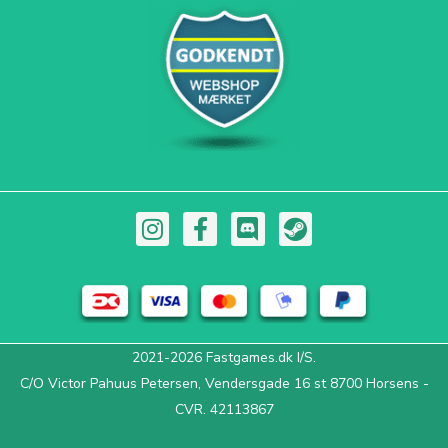
I
F
D
S
n
a
i
t
s
c
s
e
t
e
c
a
a
b
o
m
g
o
r
2021-2026 Fastgames.dk I/S.
r
o
d
C/O Victor Pahuus Petersen, Vendersgade 16 st 8700 Horsens -
a
k
m
-
CVR. 42113867
f