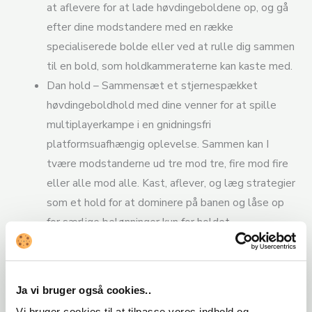
at aflevere for at lade høvdingeboldene op, og gå
efter dine modstandere med en række
specialiserede bolde eller ved at rulle dig sammen
til en bold, som holdkammeraterne kan kaste med.
Dan hold – Sammensæt et stjernespækket
høvdingeboldhold med dine venner for at spille
multiplayerkampe i en gnidningsfri
platformsuafhængig oplevelse. Sammen kan I
tvære modstanderne ud tre mod tre, fire mod fire
eller alle mod alle. Kast, aflever, og læg strategier
som et hold for at dominere på banen og låse op
for særlige belønninger kun for holdet.
Definer din stil – Vis din status og dit unikke look
frem ved hjælp af figur- og holddesigns med mange
muligheder for at skabe figurer. Tilpas dit
Ja vi bruger også cookies..
udseende, dit udstyr og din attitude lige fra
Vi bruger cookies til at tilpasse vores indhold og