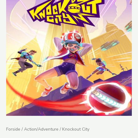
City
antal
Forside
/
Action/Adventure
/ Knockout City