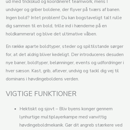
ud med trickskud og koordineret teamwork, mens I
undviger og griber boldene, der flyver på tværs af banen.
Ingen bold? Intet problem! Du kan bogstaveligt talt rulle
dig sammen til en bold, trille ind i hænderne på en
holdkammerat og blive det ultimative våben.
En række aparte boldtyper, steder og spiltilstande sørger
for, at det aldrig bliver kedeligt. Der introduceres desuden
nye baner, boldtyper, belønninger, events og udfordringer i
hver sæson. Kast, grib, aflever, undvig og tackl dig vej til
dominans i høvdingeboldens verden.
VIGTIGE FUNKTIONER
Hektiskt og sjovt – Bliv byens konger gennem
lynhurtige multiplayerkampe med vanvittig
høvdingeboldmekanik. Gør dit angreb stærkere ved