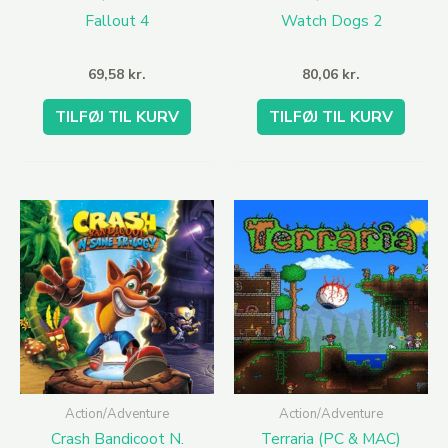
Fallout 4
Watch Dogs 2
69,58
kr.
80,06
kr.
TILFØJ TIL KURV
TILFØJ TIL KURV
Action/Adventure
Action/Adventure
Crash Bandicoot N.
Terraria (PC & MAC)