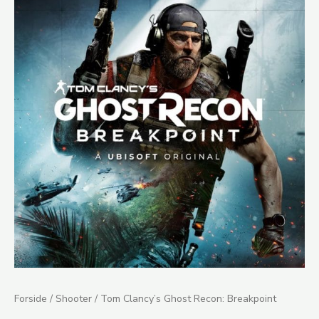
Clancy's
Ghost
Recon:
Breakpoint
antal
Forside
/
Shooter
/ Tom Clancy’s Ghost Recon: Breakpoint