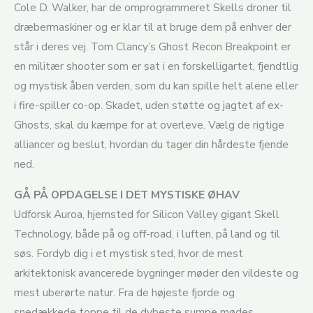
Cole D. Walker, har de omprogrammeret Skells droner til
dræbermaskiner og er klar til at bruge dem på enhver der
står i deres vej. Tom Clancy’s Ghost Recon Breakpoint er
en militær shooter som er sat i en forskelligartet, fjendtlig
og mystisk åben verden, som du kan spille helt alene eller
i fire-spiller co-op. Skadet, uden støtte og jagtet af ex-
Ghosts, skal du kæmpe for at overleve. Vælg de rigtige
alliancer og beslut, hvordan du tager din hårdeste fjende
ned.
GÅ PÅ OPDAGELSE I DET MYSTISKE ØHAV
Udforsk Auroa, hjemsted for Silicon Valley gigant Skell
Technology, både på og off-road, i luften, på land og til
søs. Fordyb dig i et mystisk sted, hvor de mest
arkitektonisk avancerede bygninger møder den vildeste og
mest uberørte natur. Fra de højeste fjorde og
snedækkede toppe til de dybeste sumpe mødes