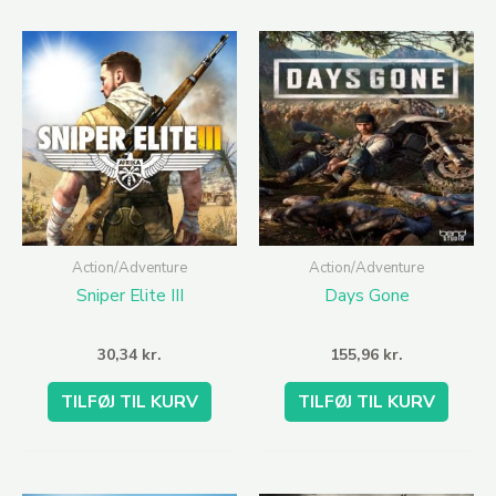
Action/Adventure
Action/Adventure
Sniper Elite III
Days Gone
30,34
kr.
155,96
kr.
TILFØJ TIL KURV
TILFØJ TIL KURV