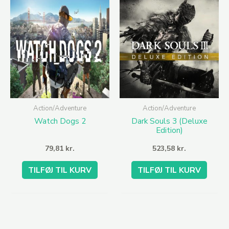
Action/Adventure
Action/Adventure
Watch Dogs 2
Dark Souls 3 (Deluxe
Edition)
79,81
kr.
523,58
kr.
TILFØJ TIL KURV
TILFØJ TIL KURV