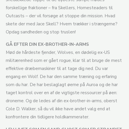
forskellige fraktioner – fra Skellers, Homesteaders til
Outcasts – der vil forsøge at stoppe din mission. Hvad
skete der med Jace Skell? Hvem trækker i strængerne?
Opdag sandheden og stop truslen!
GÅ EFTER DIN EX-BROTHER-IN-ARMS
Mød de hårdeste fjender, Wolves, en dødelig ex-US
militærenhed som er gået rogue, klar til at bruge de mest
effektive dræbemaskiner til at tage dig ned. Du var
engang en Wolf. De har den samme træning og erfaring
som du har. De har beslaglagt øerne på Auroa og de har
taget kontrol over en af de vigtigste ressourcer på øen:
dronerne. Og de ledes af din ex-brother-in-arms, oberst
Cole D. Walker, så du vil ikke have andet valg end at
konfrontere din tidligere holdkammerater.