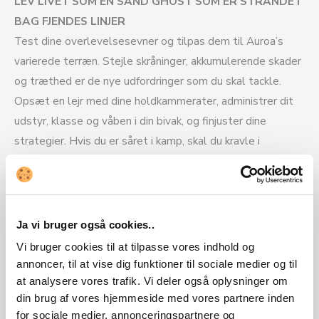
LEV LIVET SOM EN SAND GHOST SOM ER STRANDET
BAG FJENDES LINJER
Test dine overlevelsesevner og tilpas dem til Auroa’s
varierede terræn. Stejle skråninger, akkumulerende skader
og træthed er de nye udfordringer som du skal tackle.
Opsæt en lejr med dine holdkammerater, administrer dit
udstyr, klasse og våben i din bivak, og finjuster dine
strategier. Hvis du er såret i kamp, skal du kravle i
sikkerhed for at helbrede dig selv, eller hvis en
holdkammerat går ned, skal du hente dem og transportere
dem til et sikkert sted, før de kan få behandlet deres
skader.
Ja vi bruger også cookies..
Vi bruger cookies til at tilpasse vores indhold og
TILPAS DIN GHOST
annoncer, til at vise dig funktioner til sociale medier og til
Opret din karakter og vælg blandt tusindvis af
at analysere vores trafik. Vi deler også oplysninger om
tilpasningskombinationer for at skabe din perfekte Ghost.
din brug af vores hjemmeside med vores partnere inden
Loot materialer fra verden, craft og opgrader dine våben
for sociale medier, annonceringspartnere og