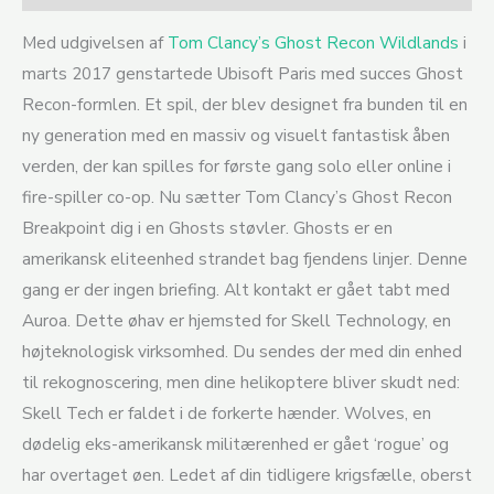
Med udgivelsen af ​​
Tom Clancy’s Ghost Recon Wildlands
i
marts 2017 genstartede Ubisoft Paris med succes Ghost
Recon-formlen. Et spil, der blev designet fra bunden til en
ny generation med en massiv og visuelt fantastisk åben
verden, der kan spilles for første gang solo eller online i
fire-spiller co-op. Nu sætter Tom Clancy’s Ghost Recon
Breakpoint dig i en Ghosts støvler. Ghosts er en
amerikansk eliteenhed strandet bag fjendens linjer. Denne
gang er der ingen briefing. Alt kontakt er gået tabt med
Auroa. Dette øhav er hjemsted for Skell Technology, en
højteknologisk virksomhed. Du sendes der med din enhed
til rekognoscering, men dine helikoptere bliver skudt ned:
Skell Tech er faldet i de forkerte hænder. Wolves, en
dødelig eks-amerikansk militærenhed er gået ‘rogue’ og
har overtaget øen. Ledet af din tidligere krigsfælle, oberst