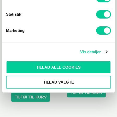
Statistik
Marketing
Vis detaljer
The Sims 4
Early Access
udvidelsespakker (DLC)
Golf With Your
TILLAD ALLE COOKIES
The Sims 4: Spooky
Friends
Stuff
37,04
kr.
TILLAD VALGTE
103,33
kr.
TILFØJ TIL KURV
TILFØJ TIL KURV