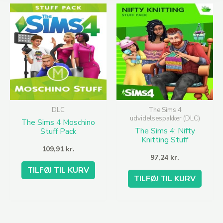
DLC
The Sims 4
udvidelsespakker (DLC)
The Sims 4 Moschino
The Sims 4: Nifty
Stuff Pack
Knitting Stuff
109,91
kr.
97,24
kr.
TILFØJ TIL KURV
TILFØJ TIL KURV