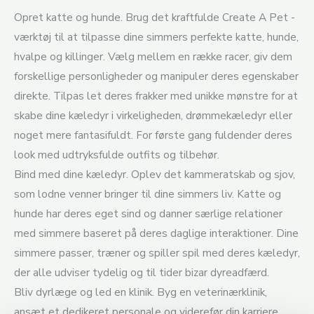
Opret katte og hunde. Brug det kraftfulde Create A Pet -
værktøj til at tilpasse dine simmers perfekte katte, hunde,
hvalpe og killinger. Vælg mellem en række racer, giv dem
forskellige personligheder og manipuler deres egenskaber
direkte. Tilpas let deres frakker med unikke mønstre for at
skabe dine kæledyr i virkeligheden, drømmekæledyr eller
noget mere fantasifuldt. For første gang fuldender deres
look med udtryksfulde outfits og tilbehør.
Bind med dine kæledyr. Oplev det kammeratskab og sjov,
som lodne venner bringer til dine simmers liv. Katte og
hunde har deres eget sind og danner særlige relationer
med simmere baseret på deres daglige interaktioner. Dine
simmere passer, træner og spiller spil med deres kæledyr,
der alle udviser tydelig og til tider bizar dyreadfærd.
Bliv dyrlæge og led en klinik. Byg en veterinærklinik,
ansæt et dedikeret personale og viderefør din karriere