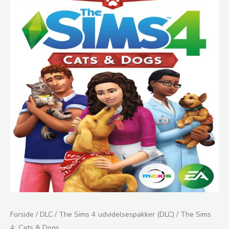
Sims
4:
Cats
&
Dogs
antal
Forside
/
DLC
/
The Sims 4 udvidelsespakker (DLC)
/ The Sims
4: Cats & Dogs