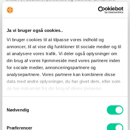
som byens mest lovende dyrlæge. Du har kontrol over
den daglige drift fra de tjenester, der tilbydes, til det, du
opkræver. Dine simmere kan diagnosticere og helbrede
Ja vi bruger også cookies..
kæledyr med kritiske operationer eller behandle lopper og
andre lidelser med simpel medicin.
Vi bruger cookies til at tilpasse vores indhold og
annoncer, til at vise dig funktioner til sociale medier og til
Udforsk Brindleton Bay. Oplev kysten ved Brindleton Bay,
at analysere vores trafik. Vi deler også oplysninger om
en ny verden, hvor dine simmere og deres kæledyr kan
din brug af vores hjemmeside med vores partnere inden
leve og nyde udendørs aktiviteter. Spil hent i nærheden af
for sociale medier, annonceringspartnere og
​​havnebyerne, tag en tur til fyret eller besøg en park for at
analysepartnere. Vores partnere kan kombinere disse
oprette en forhindringsbane og møde andre
data med andre oplysninger, du har givet dem, eller som
kæledyrsglade lokale. Vær på udkig efter herreløse
de har indsamlet fra din brug af deres tjenester.
kæledyr, som dine simmere kan tage som deres egne.
Samtykkevalg
Nødvendig
Relaterede varer
Præferencer