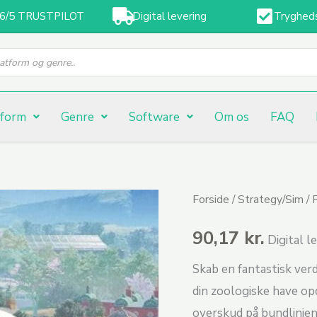
,6/5 TRUSTPILOT
Digital levering
Tryghed
tform
Genre
Software
Om os
FAQ
Planet
Forside
/
Strategy/Sim
/ 
Zoo
90,17
kr.
Digital le
(PC)
antal
Skab en fantastisk verd
din zoologiske have o
overskud på bundlinjen 