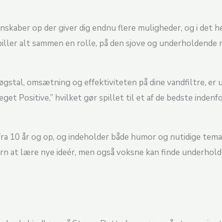
skaber op der giver dig endnu flere muligheder, og i det he
iller alt sammen en rolle, på den sjove og underholdende 
søgstal, omsætning og effektiviteten på dine vandfiltre, 
 Positive,” hvilket gør spillet til et af de bedste indenf
re fra 10 år og op, og indeholder både humor og nutidige te
børn at lære nye ideér, men også voksne kan finde underhold