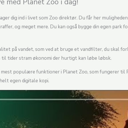
ve med Planet Zoo i dag!
ger dig ind i livet som Zoo direktør. Du får her muligheden 
iraffer, og meget mere. Du kan også bygge din egen park f
litet på vandet, som ved at bruge et vandfilter, du skal for
til tider stram økonomi der hurtigt kan løbe løbsk.
e mest populære funktioner i Planet Zoo, som fungerer til P
helt egen digitale kopi.