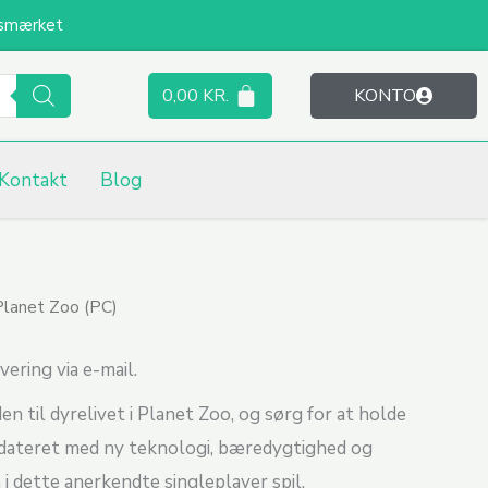
smærket
0,00
KR.
KONTO
Kontakt
Blog
Planet Zoo (PC)
vering via e-mail.
en til dyrelivet i Planet Zoo, og sørg for at holde
pdateret med ny teknologi, bæredygtighed og
i dette anerkendte singleplayer spil.