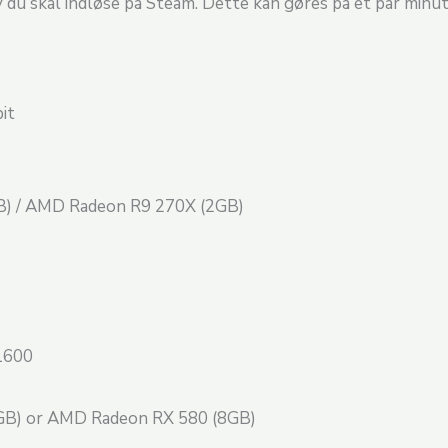
u skal indløse på Steam. Dette kan gøres på et par minutter,
it
B) / AMD Radeon R9 270X (2GB)
 1600
GB) or AMD Radeon RX 580 (8GB)