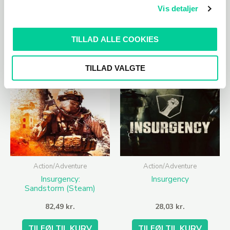
Vis detaljer
TILFØJ TIL KURV
TILFØJ TIL KURV
TILLAD ALLE COOKIES
TILLAD VALGTE
Action/Adventure
Action/Adventure
Insurgency:
Insurgency
Sandstorm (Steam)
82,49
kr.
28,03
kr.
TILFØJ TIL KURV
TILFØJ TIL KURV