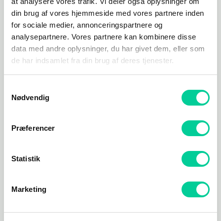
undertrykkelse.
at analysere vores trafik. Vi deler også oplysninger om
din brug af vores hjemmeside med vores partnere inden
for sociale medier, annonceringspartnere og
analysepartnere. Vores partnere kan kombinere disse
Relaterede varer
data med andre oplysninger, du har givet dem, eller som
de har indsamlet fra din brug af deres tjenester.
Samtykkevalg
Nødvendig
Præferencer
Statistik
Action/Adventure
Action/Adventure
Arma 3
Astroneer
Marketing
175,71
kr.
63,00
kr.