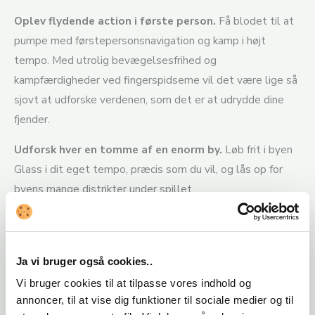
Oplev flydende action i første person.
Få blodet til at
pumpe med førstepersonsnavigation og kamp i højt
tempo. Med utrolig bevægelsesfrihed og
kampfærdigheder ved fingerspidserne vil det være lige så
sjovt at udforske verdenen, som det er at udrydde dine
fjender.
Udforsk hver en tomme af en enorm by.
Løb frit i byen
Glass i dit eget tempo, præcis som du vil, og lås op for
byens mange distrikter under spillet.
Se Faiths oprindelse.
Få et smugkik ind bag tæppet, der
skjuler Faiths fortid. Lær mere om hendes opvækst i et
totalitært samfund, og hvordan hun sluttede sig til en
Ja vi bruger også cookies..
gruppe outsidere kaldet Runners. Siden kan du selv
Vi bruger cookies til at tilpasse vores indhold og
opleve hendes rejse, når hun rejser sig mod
annoncer, til at vise dig funktioner til sociale medier og til