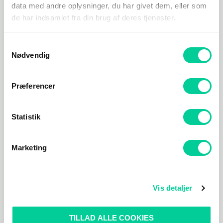
data med andre oplysninger, du har givet dem, eller som
de har indsamlet fra din brug af deres tjenester.
Samtykkevalg
Nødvendig
Præferencer
Statistik
Microsoft Office
Microsoft Office
Microsoft Office 2019
Microsoft Office 365
Marketing
Home and Business
Personal (1 Year / 1
(Mac)
Account)
280,14
kr.
804,23
kr.
TILFØJ TIL KURV
TILFØJ TIL KURV
Vis detaljer
TILLAD ALLE COOKIES