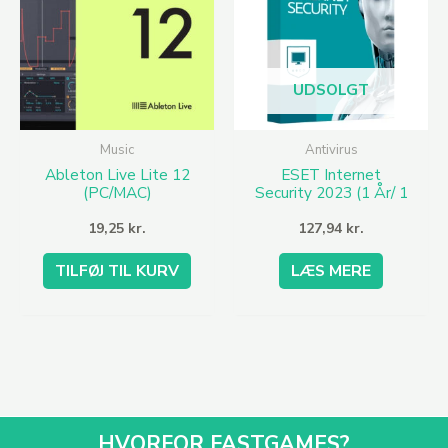
UDSOLGT
Music
Antivirus
Ableton Live Lite 12
ESET Internet
(PC/MAC)
Security 2023 (1 År/ 1
PC)
19,25
kr.
127,94
kr.
TILFØJ TIL KURV
LÆS MERE
HVORFOR FASTGAMES?