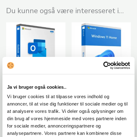
Du kunne også være interesseret i…
Ja vi bruger også cookies..
Microsoft Office
Software
Microsoft Outlook
Microsoft Windows
Vi bruger cookies til at tilpasse vores indhold og
2021 (PC)
11 Home (OEM)
annoncer, til at vise dig funktioner til sociale medier og til
at analysere vores trafik. Vi deler også oplysninger om
124,65
kr.
188,38
kr.
din brug af vores hjemmeside med vores partnere inden
TILFØJ TIL KURV
TILFØJ TIL KURV
for sociale medier, annonceringspartnere og
analysepartnere. Vores partnere kan kombinere disse