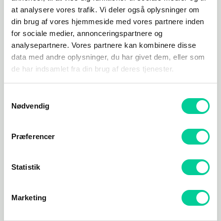
43,95
kr.
35,46
kr.
at analysere vores trafik. Vi deler også oplysninger om
din brug af vores hjemmeside med vores partnere inden
TILFØJ TIL KURV
TILFØJ TIL KURV
for sociale medier, annonceringspartnere og
analysepartnere. Vores partnere kan kombinere disse
data med andre oplysninger, du har givet dem, eller som
de har indsamlet fra din brug af deres tjenester.
Samtykkevalg
Nødvendig
Præferencer
Statistik
Uncategorized
Uncategorized
The Walking Dead
Lumberjack’s Dynasty
Steam CD Key
Marketing
19,86
kr.
46,19
kr.