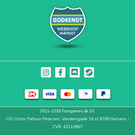
I
F
D
S
n
a
i
t
s
c
s
e
t
e
c
a
a
b
o
m
g
o
r
2021-2026 Fastgames.dk I/S.
r
o
d
C/O Victor Pahuus Petersen, Vendersgade 16 st 8700 Horsens -
a
k
m
-
CVR. 42113867