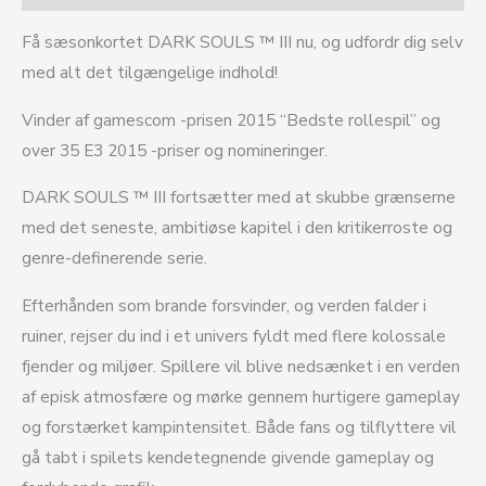
Få sæsonkortet DARK SOULS ™ III nu, og udfordr dig selv
med alt det tilgængelige indhold!
Vinder af gamescom -prisen 2015 “Bedste rollespil” og
over 35 E3 2015 -priser og nomineringer.
DARK SOULS ™ III fortsætter med at skubbe grænserne
med det seneste, ambitiøse kapitel i den kritikerroste og
genre-definerende serie.
Efterhånden som brande forsvinder, og verden falder i
ruiner, rejser du ind i et univers fyldt med flere kolossale
fjender og miljøer. Spillere vil blive nedsænket i en verden
af ​​episk atmosfære og mørke gennem hurtigere gameplay
og forstærket kampintensitet. Både fans og tilflyttere vil
gå tabt i spilets kendetegnende givende gameplay og