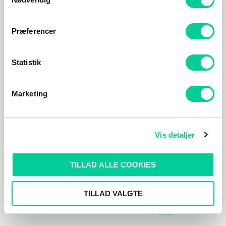
Sandstorm (Steam)
82,49
kr.
30,34
kr.
Præferencer
TILFØJ TIL KURV
TILFØJ TIL KURV
Statistik
Marketing
Vis detaljer
TILLAD ALLE COOKIES
Action/Adventure
Action/Adventure
TILLAD VALGTE
Knockout City
Pro Cycling Manager
2020