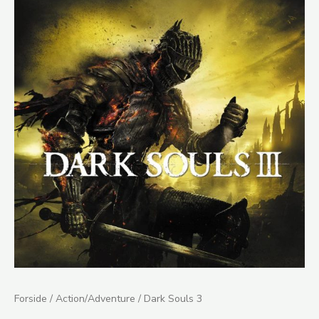
Souls
3
antal
Forside
/
Action/Adventure
/ Dark Souls 3