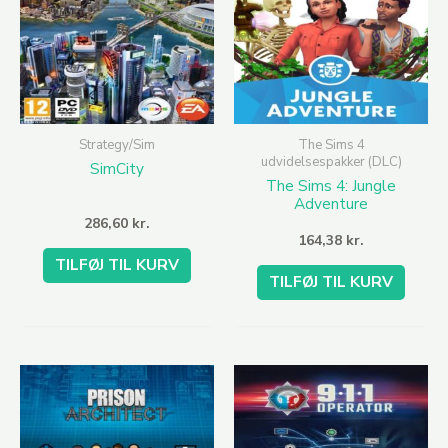
Strategy/Sim
The Sims 4
udvidelsespakker (DLC)
SimCity
The Sims 4: Jungle
Adventure
286,60
kr.
164,38
kr.
TILFØJ TIL KURV
TILFØJ TIL KURV