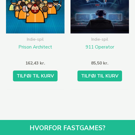
Indie-spil
Indie-spil
Prison Architect
911 Operator
162,43
kr.
85,50
kr.
TILFØJ TIL KURV
TILFØJ TIL KURV
HVORFOR FASTGAMES?