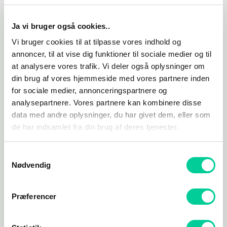
An Objectively Good Feature:
Ja vi bruger også cookies..
Scenariotilstand – Udvidelse af naturkatastrofer inkluderer
Vi bruger cookies til at tilpasse vores indhold og
annoncer, til at vise dig funktioner til sociale medier og til
5 færdige scenarier til at udfordre katastrofemestre, med
at analysere vores trafik. Vi deler også oplysninger om
brugerdefinerede spilmål som f.eks. Startbyer,
din brug af vores hjemmeside med vores partnere inden
vindingsforhold, tidsbegrænsninger, tabende forhold og
for sociale medier, annonceringspartnere og
mere! Naturkatastrofer -scenarierne udvides til Scenario
analysepartnere. Vores partnere kan kombinere disse
Editor, som er en gratis opdatering for alle spillere, der
data med andre oplysninger, du har givet dem, eller som
giver dem mulighed for at oprette og dele deres egne
de har indsamlet fra din brug af deres tjenester.
skræddersyede scenarier
Samtykkevalg
Chirpocalypse Now:
Nødvendig
Heck ja, nye hatte til Chirper
Præferencer