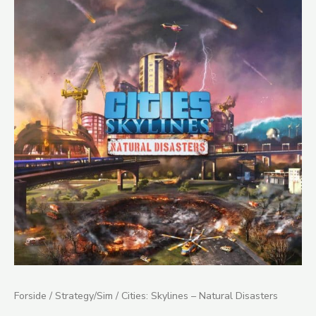
Skylines
-
Natural
Disasters
antal
Forside
/
Strategy/Sim
/ Cities: Skylines – Natural Disasters