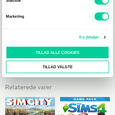
Statistik
Marketing
Cities: Skylines – Natural Disasters
Vis detaljer
Radio Saved the Video Game:
TILLAD ALLE COOKIES
Et nyt udsendelsesnetværk introduceres, der hjælper med
hurtigt at sprede evakueringsadvarsler og nødalarm
TILLAD VALGTE
Relaterede varer