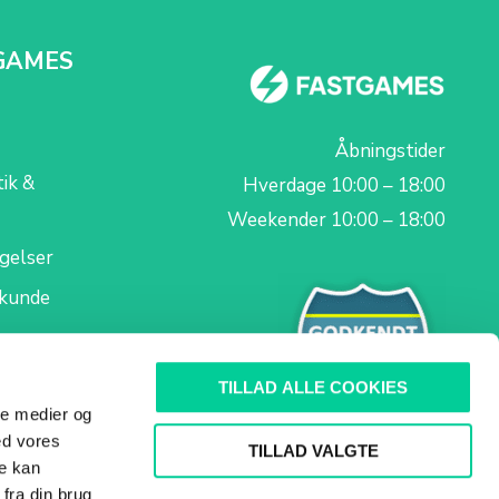
GAMES
Åbningstider
tik &
Hverdage 10:00 – 18:00
Weekender 10:00 – 18:00
gelser
skunde
TILLAD ALLE COOKIES
ale medier og
ed vores
TILLAD VALGTE
re kan
fra din brug