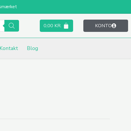
smærket
0,00
KR.
KONTO
Kontakt
Blog