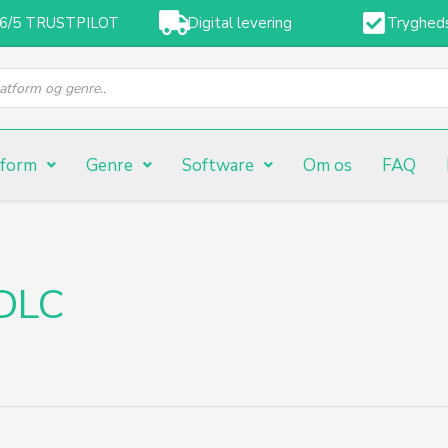
,6/5 TRUSTPILOT
Digital levering
Tryghed
tform
Genre
Software
Om os
FAQ
 DLC