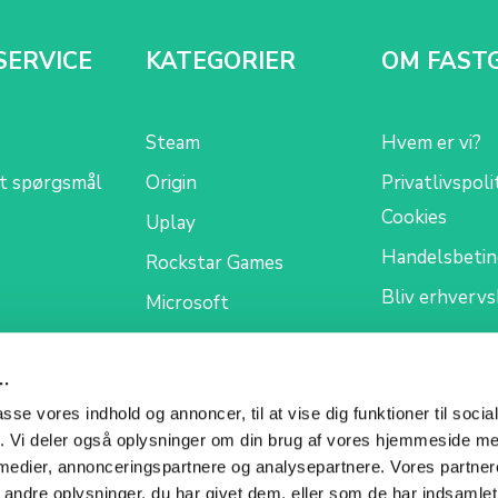
SERVICE
KATEGORIER
OM FAST
Steam
Hvem er vi?
et spørgsmål
Origin
Privatlivspoli
Cookies
Uplay
Handelsbetin
Rockstar Games
Bliv erhverv
Microsoft
..
passe vores indhold og annoncer, til at vise dig funktioner til soci
fik. Vi deler også oplysninger om din brug af vores hjemmeside m
 medier, annonceringspartnere og analysepartnere. Vores partne
ndre oplysninger, du har givet dem, eller som de har indsamlet 