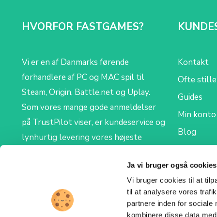
HVORFOR FASTGAMES?
KUNDE
Vi er en af Danmarks førende
Kontakt
forhandlere af PC og MAC spil til
Ofte still
Steam, Origin, Battle.net og Uplay.
Guides
Som vores mange gode anmeldelser
Min konto
på TrustPilot viser, er kundeservice og
Blog
lynhurtig levering vores højeste
prioritet. Vi levere alle ordre digitalt,
Ja vi bruger også cookies
så du modtager din nye Steam-, Origin-,
Vi bruger cookies til at til
Uplay- eller Battle.net CD key på mail.
til at analysere vores tra
partnere inden for sociale
kombinere disse data med a