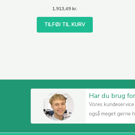
1.913,49
kr.
TILFØJ TIL KURV
Har du brug fo
Vores kundeservice 
også meget gerne hv