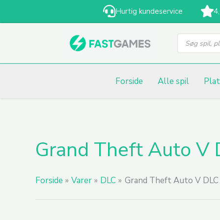
Gå
Hurtig kundeservice
4
til
Products
indholdet
search
Forside
Alle spil
Pla
Grand Theft Auto V
Forside
Varer
DLC
Grand Theft Auto V DLC